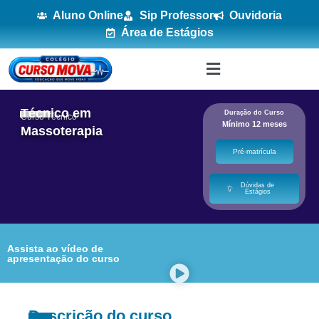
Aluno Online
Sip Professor
Ouvidoria
Área de Estágios
Técnico em
Duração do Curso
Curso Técnico
Mínimo 12 meses
Massoterapia
Pré-matrícula
Dúvidas de
Estágios
Assista ao vídeo de
apresentação do curso
Descrição do curso